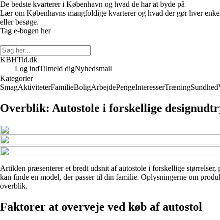
De bedste kvarterer i København og hvad de har at byde på
Lær om Københavns mangfoldige kvarterer og hvad der gør hver enkelt un
eller besøge.
Tag e-bogen her
KBHTid.dk
Log ind
Tilmeld dig
Nyhedsmail
Kategorier
Smag
Aktiviteter
Familie
Bolig
Arbejde
Penge
Interesser
Træning
Sundhed
Overblik: Autostole i forskellige designudt
Artiklen præsenterer et bredt udsnit af autostole i forskellige størrelser
kan finde en model, der passer til din familie. Oplysningerne om produkt
overblik.
Faktorer at overveje ved køb af autostol