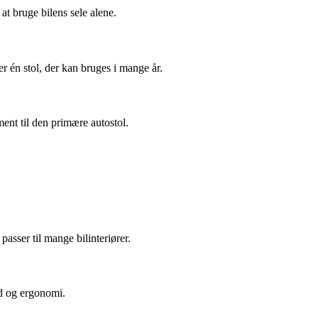
 at bruge bilens sele alene.
er én stol, der kan bruges i mange år.
ment til den primære autostol.
asser til mange bilinteriører.
ed og ergonomi.