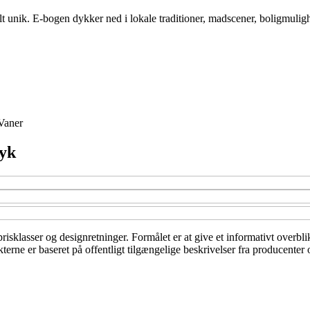
ik. E-bogen dykker ned i lokale traditioner, madscener, boligmulighede
Vaner
ryk
, prisklasser og designretninger. Formålet er at give et informativt overb
erne er baseret på offentligt tilgængelige beskrivelser fra producenter 