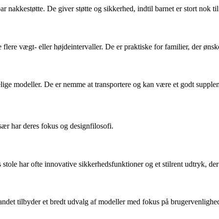
 nakkestøtte. De giver støtte og sikkerhed, indtil barnet er stort nok til
lere vægt- eller højdeintervaller. De er praktiske for familier, der ønsk
appelige modeller. De er nemme at transportere og kan være et godt supple
ær har deres fokus og designfilosofi.
le har ofte innovative sikkerhedsfunktioner og et stilrent udtryk, der p
andet tilbyder et bredt udvalg af modeller med fokus på brugervenligh