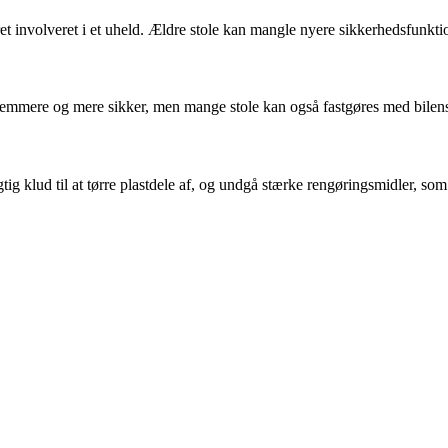
ret involveret i et uheld. Ældre stole kan mangle nyere sikkerhedsfunkti
emmere og mere sikker, men mange stole kan også fastgøres med bilens se
tig klud til at tørre plastdele af, og undgå stærke rengøringsmidler, so